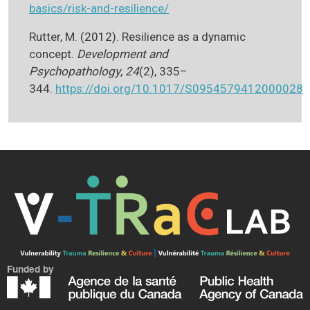
basics/risk-and-resilience/
Rutter, M. (2012). Resilience as a dynamic
concept.
Development and
Psychopathology
,
24
(2), 335–
344.
https://doi.org/10.1017/S0954579412000028
Funded by